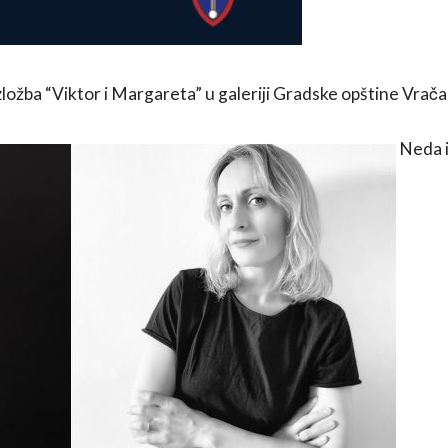
ožba “Viktor i Margareta” u galeriji Gradske opštine Vračar 
Neda i