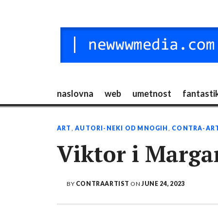
Skip
to
content
NEW MEDIA
digitalni mediji / vr / nft / umetnost
naslovna
web
umetnost
fantasti
ART
,
AUTORI-NEKI OD MNOGIH
,
CONTRA-AR
Viktor i Marga
BY
CONTRAARTIST
ON
JUNE 24, 2023