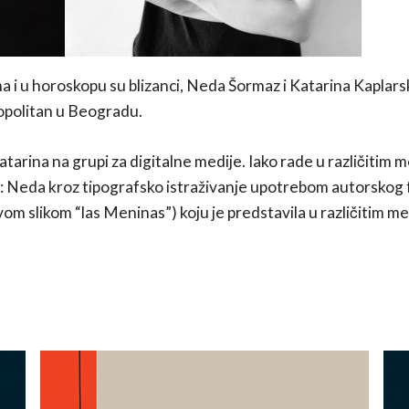
a i u horoskopu su blizanci, Neda Šormaz i Katarina Kaplars
opolitan u Beogradu.
atarina na grupi za digitalne medije. Iako rade u različitim 
tet: Neda kroz tipografsko istraživanje upotrebom autorskog 
m slikom “las Meninas”) koju je predstavila u različitim me