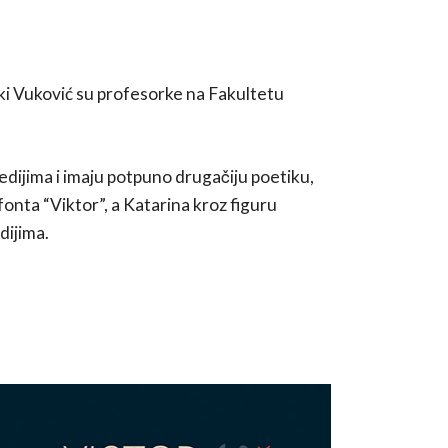
ki Vuković su profesorke na Fakultetu
medijima i imaju potpuno drugačiju poetiku,
fonta “Viktor”, a Katarina kroz figuru
dijima.