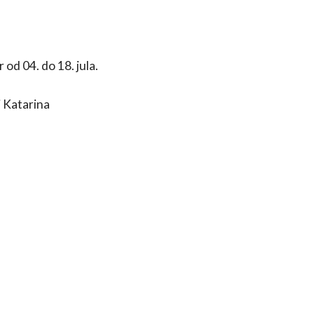
od 04. do 18. jula.
 Katarina