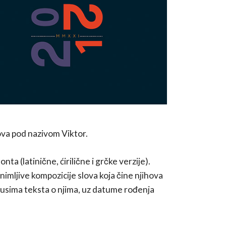
ova pod nazivom Viktor.
ta (latinične, ćirilične i grčke verzije).
nimljive kompozicije slova koja čine njihova
asusima teksta o njima, uz datume rođenja