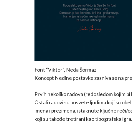
Font “Viktor”, Neda Šormaz
Koncept Nedine postavke zasniva se na pred
Prvih nekoliko radova (redosledom kojim bi bil
Ostali radovi su posvete ljudima koji su obel
imena i prezimena, istaknute ključne reči/o
koji su takođe tretirani kao tipografska igra