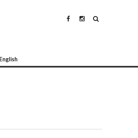
newwwmedia
newwwmedia
facebook
instagram
 English