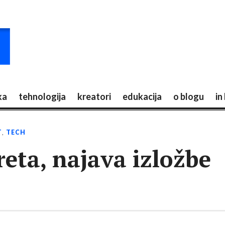
ka
tehnologija
kreatori
edukacija
o blogu
in
T
,
TECH
reta, najava izložbe