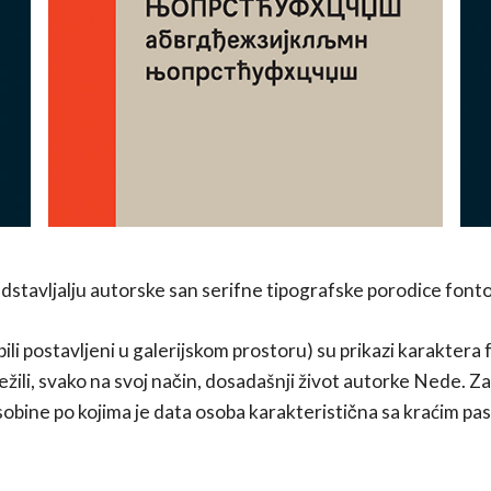
stavljalju autorske san serifne tipografske porodice font
i postavljeni u galerijskom prostoru) su prikazi karaktera fon
ežili, svako na svoj način, dosadašnji život autorke Nede. Za
sobine po kojima je data osoba karakteristična sa kraćim p
.