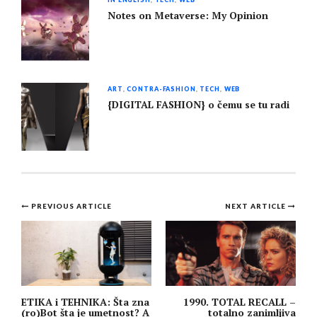
Notes on Metaverse: My Opinion
ART
,
CONTRA-FASHION
,
TECH
,
WEB
{DIGITAL FASHION} o čemu se tu radi
PREVIOUS ARTICLE
NEXT ARTICLE
Post
navigation
ETIKA i TEHNIKA: Šta zna
1990. TOTAL RECALL –
(ro)Bot šta je umetnost? A
totalno zanimljiva