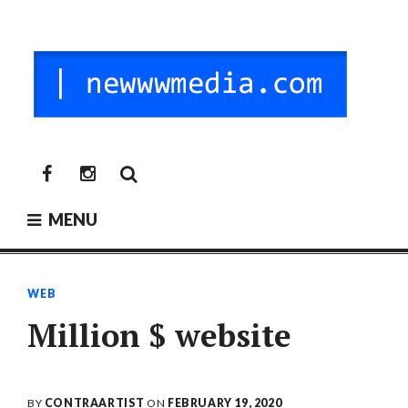
Skip
to
content
NEW MEDIA
digitalni mediji / vr / nft / umetnost
newwwmedia
newwwmedia
facebook
instagram
MENU
WEB
Million $ website
BY
CONTRAARTIST
ON
FEBRUARY 19, 2020