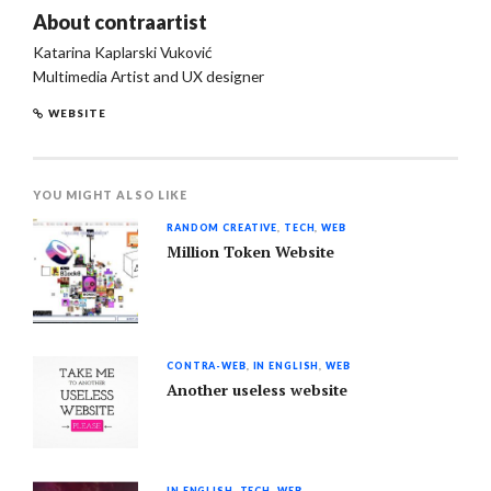
About
contraartist
Katarina Kaplarski Vuković
Multimedia Artist and UX designer
WEBSITE
YOU MIGHT ALSO LIKE
RANDOM CREATIVE
,
TECH
,
WEB
Million Token Website
CONTRA-WEB
,
IN ENGLISH
,
WEB
Another useless website
IN ENGLISH
,
TECH
,
WEB