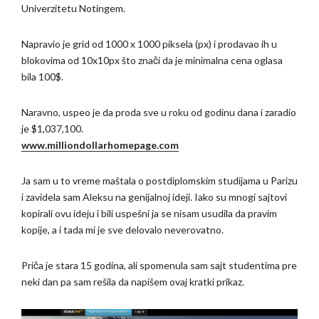
Univerzitetu Notingem.
Napravio je grid od 1000 x 1000 piksela (px) i prodavao ih u
blokovima od 10x10px što znači da je minimalna cena oglasa
bila 100$.
Naravno, uspeo je da proda sve u roku od godinu dana i zaradio
je $1,037,100.
www.milliondollarhomepage.c
o
m
Ja sam u to vreme maštala o postdiplomskim studijama u Parizu
i zavidela sam Aleksu na genijalnoj ideji. Iako su mnogi sajtovi
kopirali ovu ideju i bili uspešni ja se nisam usudila da pravim
kopije, a i tada mi je sve delovalo neverovatno.
Priča je stara 15 godina, ali spomenula sam sajt studentima pre
neki dan pa sam rešila da napišem ovaj kratki prikaz.