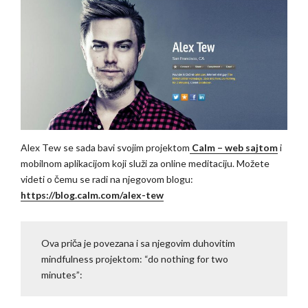
Alex Tew se sada bavi svojim projektom
Calm – web sajtom
i
mobilnom aplikacijom koji služi za online meditaciju. Možete
videti o čemu se radi na njegovom blogu:
https://blog.calm.com/alex-tew
Ova priča je povezana i sa njegovim duhovitim
mindfulness projektom: “do nothing for two
minutes”: