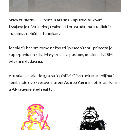
Skica za izložbu, 3D print, Katarina Kaplarski Vuković
Izvajana je u Virtuelnoj realnosti i prostudirana u različitim
medijima, različitim tehnikama.
Ideologiji besprekorne nežnosti i plemenitosti princeza je
superponirana slika Margarete sa puškom, metlom i BDSM
odevnim dodacima.
Autorka se takođe igra sa “opipljivim” i virtuelnim medijima i
kombinuje ove svetove putem
Adobe Aero
mobilne aplikacije
u AR (augmented reality).