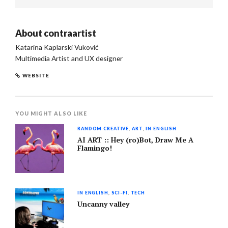
About
contraartist
Katarina Kaplarski Vuković
Multimedia Artist and UX designer
WEBSITE
YOU MIGHT ALSO LIKE
RANDOM CREATIVE
,
ART
,
IN ENGLISH
AI ART :: Hey (ro)Bot, Draw Me A
Flamingo!
IN ENGLISH
,
SCI-FI
,
TECH
Uncanny valley