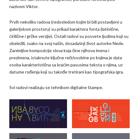
nazivom Viktor.
Prvih nekoliko radova (redosledom kojim bi bili postavljeni u
galerijskom prostoru) su prikazi karaktera fonta (latinične,
ćirilične i grčke verzije). Ostali radovi su posvete ljudima koji su
obeležili, svako na svoj način, dosadašnji život autorke Nede.
Zanimljive kompozicije slova koja čine njihova imena i
prezimena, istaknute ključne reči/osobine po kojima je data
osoba karakteristična sa kraćim pasusima teksta o njima, uz
datume rođenja koji su takođe tretirani kao tipografska igra.
Svi radovi realizuju se tehnikom digitalne štampe.