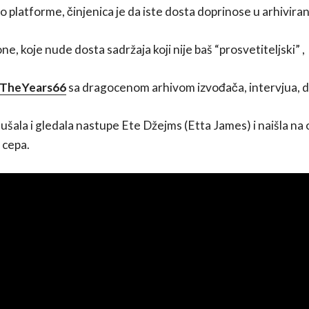
 platforme, činjenica je da iste dosta doprinose u arhiviran
ne, koje nude dosta sadržaja koji nije baš “prosvetiteljski” ,
nTheYears66
sa dragocenom arhivom izvođača, intervjua,
lušala i gledala nastupe Ete Džejms (Etta James) i naišla na
 cepa.