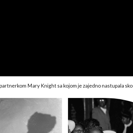
sa partnerkom Mary Knight sa kojom je zajedno nastupala sko