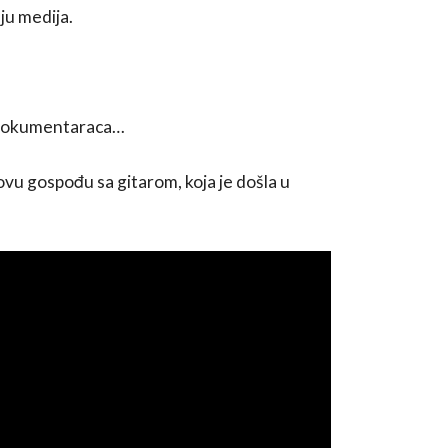
ju medija.
 dokumentaraca…
 ovu gospođu sa gitarom, koja je došla u