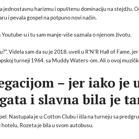
ala jednostavnu harizmu i opuštenu dominaciju na stejdžu. O
gitaru i pevala gospel na potpuno novi način.
 Youtube-u i tu sam manje-više saznala o njenom životu.
?”. Videla sam da su je 2018. uveli u R’N’R Hall of Fame, jer j
skoj turneji 1964. sa Muddy Waters-om. Ali o ovoj muzičkoj
regacijom – jer iako je
gata i slavna bila je 
ospel. Nastupala je u Cotton Clubu i išla na turneju sa pre
 u hotelu, Rozeta je bila u svom autobusu.