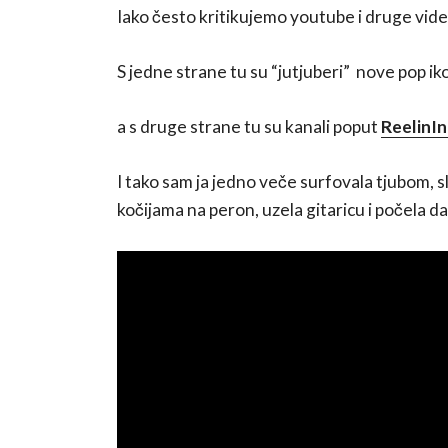
Iako često kritikujemo youtube i druge video
S jedne strane tu su “jutjuberi” nove pop iko
a s druge strane tu su kanali poput
ReelinI
I tako sam ja jedno veče surfovala tjubom, s
kočijama na peron, uzela gitaricu i počela da