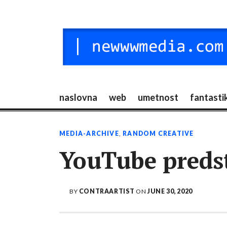
Skip
to
content
NEW MEDIA
digitalni mediji / vr / nft / umetnost
naslovna
web
umetnost
fantasti
MEDIA-ARCHIVE
,
RANDOM CREATIVE
YouTube predst
BY
CONTRAARTIST
ON
JUNE 30, 2020