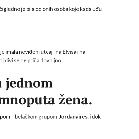
čigledno je bila od onih osoba koje kada uđu
e imala neviđeni utcaj i na Elvisa i na
 divi se ne priča dovoljno.
 u jednom
tamnoputa žena.
dgrupom – belačkom grupom
Jordanaires
, i dok