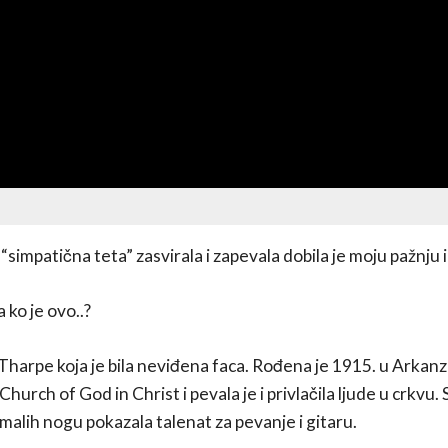
simpatična teta” zasvirala i zapevala dobila je moju pažnju i 
ko je ovo..?
ta Tharpe koja je bila neviđena faca. Rođena je 1915. u Ark
Church of God in Christ i pevala je i privlačila ljude u crkvu.
alih nogu pokazala talenat za pevanje i gitaru.