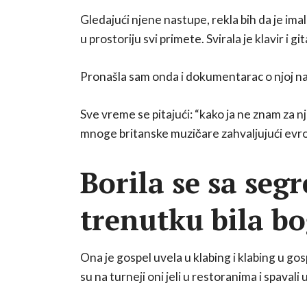
Gledajući njene nastupe, rekla bih da je im
u prostoriju svi primete. Svirala je klavir i 
Pronašla sam onda i dokumentarac o njoj na
Sve vreme se pitajući: “kako ja ne znam za nju
mnoge britanske muzičare zahvaljujući evrop
Borila se sa seg
trenutku bila bo
Ona je gospel uvela u klabing i klabing u g
su na turneji oni jeli u restoranima i spavali