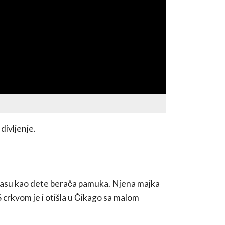
divljenje.
anzasu kao dete berača pamuka. Njena majka
 S crkvom je i otišla u Čikago sa malom