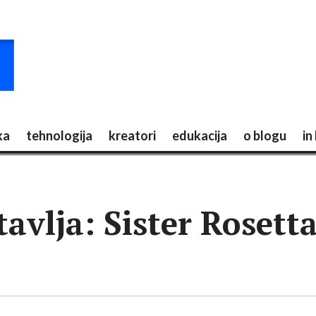
ka
tehnologija
kreatori
edukacija
o blogu
in
avlja: Sister Rosett