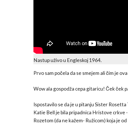
Nastup uživo u Engleskoj 1964.
Prvo sam počela da se smejem ali čim je ova “
Wow ala gospodža cepa gitaricu! Ček ček pa 
Ispostavilo se da je u pitanju Sister Roset
Katie Bell je bila pripadnica Hristove crkve -
Rozetom (da ne kažem- Ružicom) koja je od m