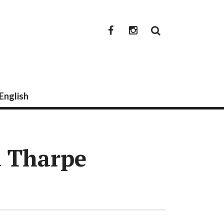
newwwmedia
newwwmedia
facebook
instagram
 English
a Tharpe