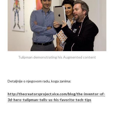
Tulipman demonstrating his Augmented content
Detaljnije o njegovom radu, koga zanima:
http://thecreatorsproject.vice.com/blog/the-inventor-of-
3d-hero-tulipman-tells-us-his-favorite-tech-tips