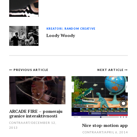
KREATORI
,
RANDOM CREATIVE
Loody Woody
PREVIOUS ARTICLE
NEXT ARTICLE
Post
navigation
ARCADE FIRE – pomeraju
granice interaktivnosti
CONTRAART
/
DECEMBER 12,
Nice stop-motion app
2013
CONTRAART
/
APRIL 6, 2014