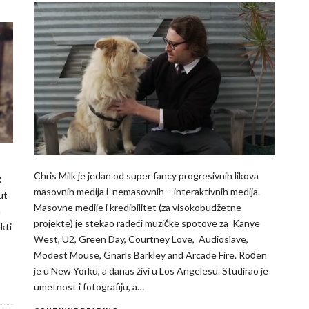
Chris Milk je jedan od super fancy progresivnih likova
R
masovnih medija i nemasovnih – interaktivnih medija.
ut
Masovne medije i kredibilitet (za visokobudžetne
n
projekte) je stekao radeći muzičke spotove za Kanye
kti
West, U2, Green Day, Courtney Love, Audioslave,
Modest Mouse, Gnarls Barkley and Arcade Fire. Rođen
je u New Yorku, a danas živi u Los Angelesu. Studirao je
umetnost i fotografiju, a…