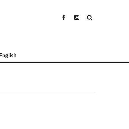
newwwmedia
newwwmedia
facebook
instagram
 English