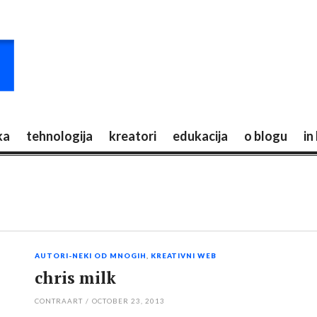
ka
tehnologija
kreatori
edukacija
o blogu
in
AUTORI-NEKI OD MNOGIH
,
KREATIVNI WEB
chris milk
CONTRAART
/
OCTOBER 23, 2013