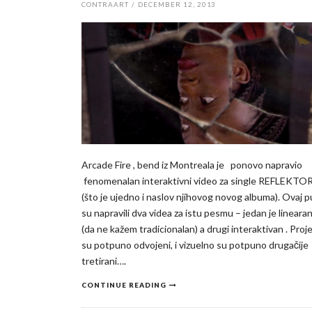
CONTRAART
/
DECEMBER 12, 2013
Arcade Fire , bend iz Montreala je ponovo napravio
fenomenalan interaktivni video za single REFLEKTO
(što je ujedno i naslov njihovog novog albuma). Ovaj p
su napravili dva videa za istu pesmu – jedan je lineara
(da ne kažem tradicionalan) a drugi interaktivan . Proje
su potpuno odvojeni, i vizuelno su potpuno drugačije
tretirani….
CONTINUE READING