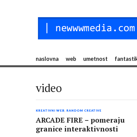
Skip
to
content
NEW MEDIA
digitalni mediji / vr / nft / umetnost
naslovna
web
umetnost
fantasti
video
KREATIVNI WEB
,
RANDOM CREATIVE
ARCADE FIRE – pomeraju
granice interaktivnosti