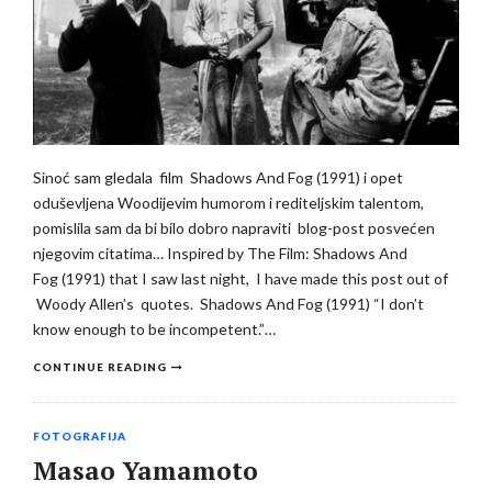
Sinoć sam gledala film Shadows And Fog (1991) i opet
oduševljena Woodijevim humorom i rediteljskim talentom,
pomislila sam da bi bilo dobro napraviti blog-post posvećen
njegovim citatima… Inspired by The Film: Shadows And
Fog (1991) that I saw last night, I have made this post out of
Woody Allen’s quotes. Shadows And Fog (1991) “I don’t
know enough to be incompetent.”…
CONTINUE READING
FOTOGRAFIJA
Masao Yamamoto