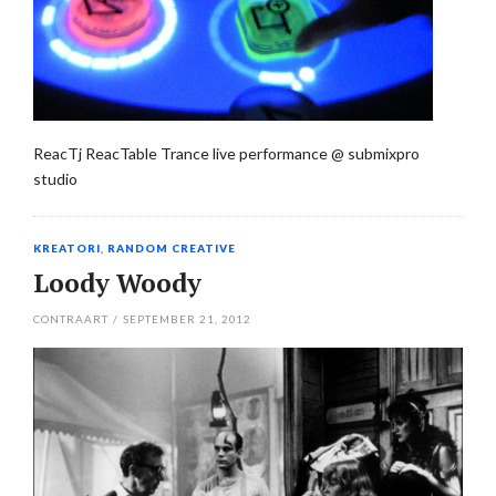
ReacTj ReacTable Trance live performance @ submixpro
studio
KREATORI
,
RANDOM CREATIVE
Loody Woody
CONTRAART
/
SEPTEMBER 21, 2012