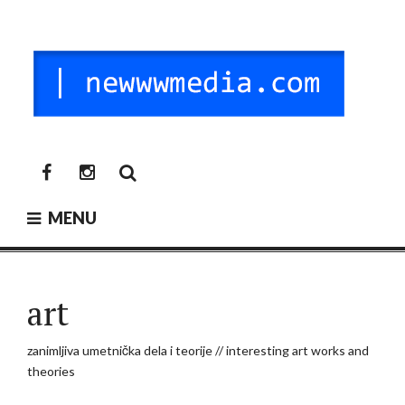
Skip
to
content
NEW MEDIA
digitalni mediji / vr / nft / umetnost
newwwmedia
newwwmedia
facebook
instagram
MENU
art
zanimljiva umetnička dela i teorije // interesting art works and
theories