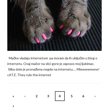
Mačke vladaju internetom pa moram da ih uključim u blog o
internetu. Ovaj mačor na slici gore je zapravo moj ljubimac.
Slika dole je pronađena negde na internetu…. Miewwwwww!
cATZ. They rule the internet
«
‹
2
3
4
5
6
›
Posts
»