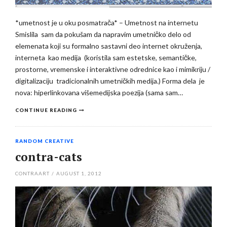
*umetnost je u oku posmatrača* – Umetnost na internetu
Smislila sam da pokušam da napravim umetničko delo od
elemenata koji su formalno sastavni deo internet okruženja,
interneta kao medija (koristila sam estetske, semantičke,
prostorne, vremenske i interaktivne odrednice kao i mimikriju /
digitalizaciju tradicionalnih umetničkih medija.) Forma dela je
nova: hiperlinkovana višemedijska poezija (sama sam…
CONTINUE READING
RANDOM CREATIVE
contra-cats
CONTRAART
/
AUGUST 1, 2012